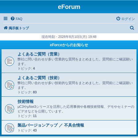
eForum
FAQ
ログイン
検
掲示板トップ
索
現在時刻 - 2026年8月10日(月) 19:48
eForceからのお知らせ
よくあるご質問（営業）
弊社に問い合わせが多い営業的な質問をまとめました。質問前にご確認願い
ます。
トピック:
4
よくあるご質問（技術）
弊社に問い合わせが多い技術的な質問をまとめました。質問前にご確認願い
ます。
トピック:
83
技術情報
μC3やμNet3シリーズを活用した応用事例や各種技術情報、デモやセミナーの
ビデオなどを公開しています。
トピック:
11
製品バージョンアップ ／ 不具合情報
トピック:
43