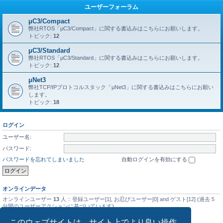
ユーザーフォーラム
μC3/Compact
弊社RTOS「μC3/Compact」に関する書込みはこちらにお願いします。
トピック:
12
μC3/Standard
弊社RTOS「μC3/Standard」に関する書込みはこちらにお願いします。
トピック:
12
μNet3
弊社TCP/IPプロトコルスタック「μNet3」に関する書込みはこちらにお願い
します。
トピック:
18
ログイン
ユーザー名:
パスワード:
パスワードを忘れてしまいました
自動ログインを有効にする
オンラインデータ
オンラインユーザー
13
人 :: 登録ユーザー[1], お忍びユーザー[0] and ゲスト[12] (過去 5
分間のユーザーアクションに基づいています)
最大同時オンラインユーザー数の記録
5476
人 (2025年9月14日(日) 01:08)
このウェブサイトは、サイト上でより良い操作