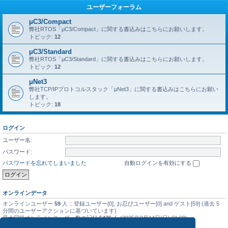
ユーザーフォーラム
μC3/Compact
弊社RTOS「μC3/Compact」に関する書込みはこちらにお願いします。
トピック:
12
μC3/Standard
弊社RTOS「μC3/Standard」に関する書込みはこちらにお願いします。
トピック:
12
μNet3
弊社TCP/IPプロトコルスタック「μNet3」に関する書込みはこちらにお願い
します。
トピック:
18
ログイン
ユーザー名:
パスワード:
パスワードを忘れてしまいました
自動ログインを有効にする
オンラインデータ
オンラインユーザー
59
人 :: 登録ユーザー[0], お忍びユーザー[0] and ゲスト[59] (過去 5
分間のユーザーアクションに基づいています)
最大同時オンラインユーザー数の記録
5476
人 (2025年9月14日(日) 01:08)