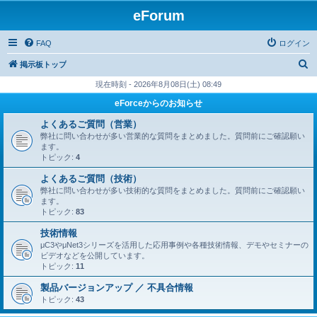
eForum
FAQ
ログイン
検
掲示板トップ
索
現在時刻 - 2026年8月08日(土) 08:49
eForceからのお知らせ
よくあるご質問（営業）
弊社に問い合わせが多い営業的な質問をまとめました。質問前にご確認願い
ます。
トピック:
4
よくあるご質問（技術）
弊社に問い合わせが多い技術的な質問をまとめました。質問前にご確認願い
ます。
トピック:
83
技術情報
μC3やμNet3シリーズを活用した応用事例や各種技術情報、デモやセミナーの
ビデオなどを公開しています。
トピック:
11
製品バージョンアップ ／ 不具合情報
トピック:
43