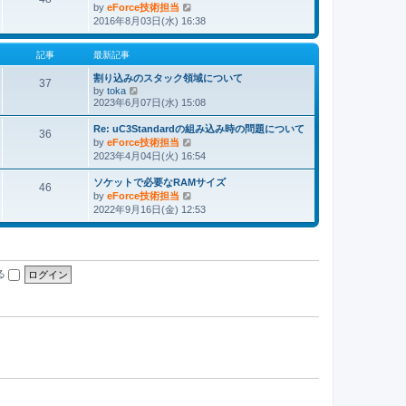
by
eForce技術担当
最
2016年8月03日(水) 16:38
新
記
事
記事
最新記事
割り込みのスタック領域について
37
by
toka
最
2023年6月07日(水) 15:08
新
記
Re: uC3Standardの組み込み時の問題について
事
36
by
eForce技術担当
最
2023年4月04日(火) 16:54
新
記
ソケットで必要なRAMサイズ
事
46
by
eForce技術担当
最
2022年9月16日(金) 12:53
新
記
事
る