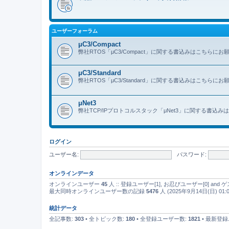
ユーザーフォーラム
μC3/Compact
弊社RTOS「μC3/Compact」に関する書込みはこちらに
μC3/Standard
弊社RTOS「μC3/Standard」に関する書込みはこちらに
μNet3
弊社TCP/IPプロトコルスタック「μNet3」に関する書込
ログイン
ユーザー名:
パスワード:
オンラインデータ
オンラインユーザー
45
人 :: 登録ユーザー[1], お忍びユーザー[0] an
最大同時オンラインユーザー数の記録
5476
人 (2025年9月14日(日) 01:0
統計データ
全記事数:
303
• 全トピック数:
180
• 全登録ユーザー数:
1821
• 最新登