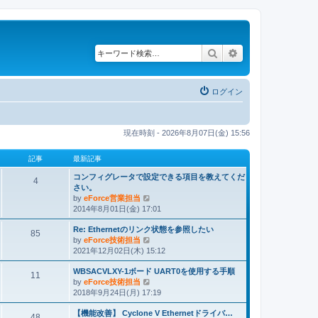
検索
詳細検索
ログイン
現在時刻 - 2026年8月07日(金) 15:56
記事
最新記事
コンフィグレータで設定できる項目を教えてくだ
4
さい。
by
eForce営業担当
最
2014年8月01日(金) 17:01
新
記
Re: Ethernetのリンク状態を参照したい
事
85
by
eForce技術担当
最
2021年12月02日(木) 15:12
新
記
WBSACVLXY-1ボード UART0を使用する手順
事
11
by
eForce技術担当
最
2018年9月24日(月) 17:19
新
記
【機能改善】 Cyclone V Ethernetドライバ…
事
48