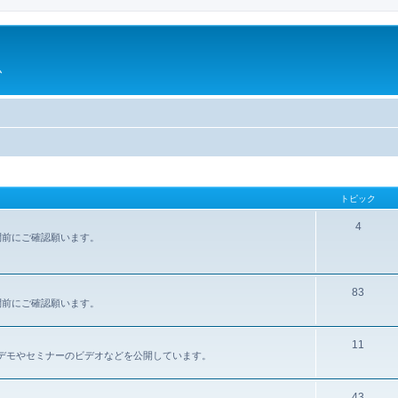
ム
トピック
4
問前にご確認願います。
83
問前にご確認願います。
11
報、デモやセミナーのビデオなどを公開しています。
43