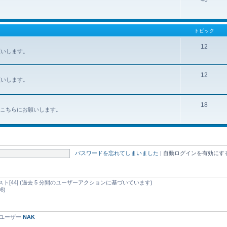
トピック
12
お願いします。
12
お願いします。
18
みはこちらにお願いします。
パスワードを忘れてしまいました
|
自動ログインを有効にす
d ゲスト[44] (過去 5 分間のユーザーアクションに基づいています)
8)
録ユーザー
NAK