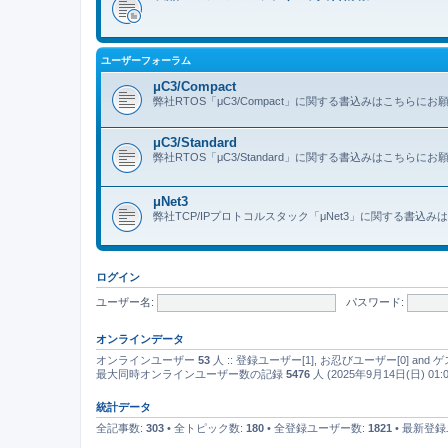
ユーザーフォーラム
μC3/Compact
弊社RTOS「μC3/Compact」に関する書込みはこちらに
μC3/Standard
弊社RTOS「μC3/Standard」に関する書込みはこちらに
μNet3
弊社TCP/IPプロトコルスタック「μNet3」に関する書込
ログイン
ユーザー名:
パスワード:
オンラインデータ
オンラインユーザー
53
人 :: 登録ユーザー[1], お忍びユーザー[0] an
最大同時オンラインユーザー数の記録
5476
人 (2025年9月14日(日) 01:0
統計データ
全記事数:
303
• 全トピック数:
180
• 全登録ユーザー数:
1821
• 最新登