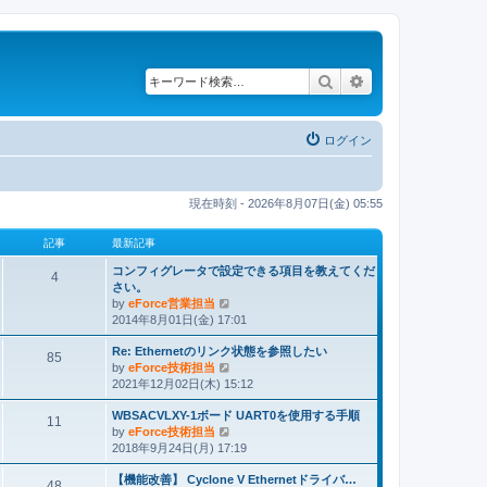
検索
詳細検索
ログイン
現在時刻 - 2026年8月07日(金) 05:55
記事
最新記事
コンフィグレータで設定できる項目を教えてくだ
4
さい。
by
eForce営業担当
最
2014年8月01日(金) 17:01
新
記
Re: Ethernetのリンク状態を参照したい
事
85
by
eForce技術担当
最
2021年12月02日(木) 15:12
新
記
WBSACVLXY-1ボード UART0を使用する手順
事
11
by
eForce技術担当
最
2018年9月24日(月) 17:19
新
記
【機能改善】 Cyclone V Ethernetドライバ…
事
48