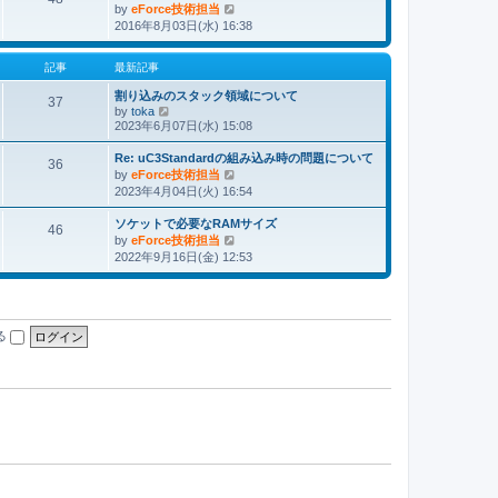
by
eForce技術担当
最
2016年8月03日(水) 16:38
新
記
事
記事
最新記事
割り込みのスタック領域について
37
by
toka
最
2023年6月07日(水) 15:08
新
記
Re: uC3Standardの組み込み時の問題について
事
36
by
eForce技術担当
最
2023年4月04日(火) 16:54
新
記
ソケットで必要なRAMサイズ
事
46
by
eForce技術担当
最
2022年9月16日(金) 12:53
新
記
事
る