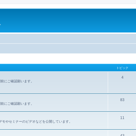
ム
トピック
4
問前にご確認願います。
83
問前にご確認願います。
11
報、デモやセミナーのビデオなどを公開しています。
43