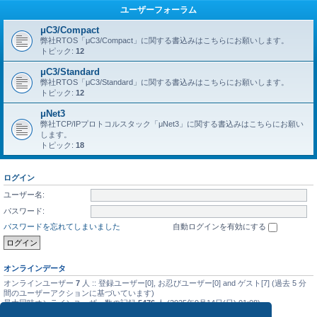
ユーザーフォーラム
μC3/Compact
弊社RTOS「μC3/Compact」に関する書込みはこちらにお願いします。
トピック:
12
μC3/Standard
弊社RTOS「μC3/Standard」に関する書込みはこちらにお願いします。
トピック:
12
μNet3
弊社TCP/IPプロトコルスタック「μNet3」に関する書込みはこちらにお願い
します。
トピック:
18
ログイン
ユーザー名:
パスワード:
パスワードを忘れてしまいました
自動ログインを有効にする
オンラインデータ
オンラインユーザー
7
人 :: 登録ユーザー[0], お忍びユーザー[0] and ゲスト[7] (過去 5 分
間のユーザーアクションに基づいています)
最大同時オンラインユーザー数の記録
5476
人 (2025年9月14日(日) 01:08)