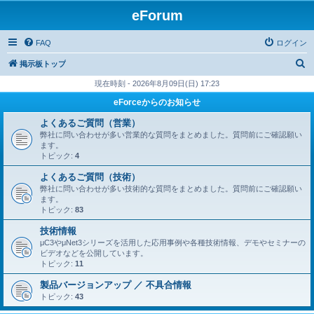
eForum
FAQ
ログイン
検
掲示板トップ
索
現在時刻 - 2026年8月09日(日) 17:23
eForceからのお知らせ
よくあるご質問（営業）
弊社に問い合わせが多い営業的な質問をまとめました。質問前にご確認願い
ます。
トピック:
4
よくあるご質問（技術）
弊社に問い合わせが多い技術的な質問をまとめました。質問前にご確認願い
ます。
トピック:
83
技術情報
μC3やμNet3シリーズを活用した応用事例や各種技術情報、デモやセミナーの
ビデオなどを公開しています。
トピック:
11
製品バージョンアップ ／ 不具合情報
トピック:
43