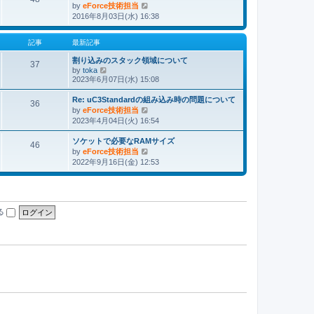
by
eForce技術担当
最
2016年8月03日(水) 16:38
新
記
事
記事
最新記事
割り込みのスタック領域について
37
by
toka
最
2023年6月07日(水) 15:08
新
記
Re: uC3Standardの組み込み時の問題について
事
36
by
eForce技術担当
最
2023年4月04日(火) 16:54
新
記
ソケットで必要なRAMサイズ
事
46
by
eForce技術担当
最
2022年9月16日(金) 12:53
新
記
事
る