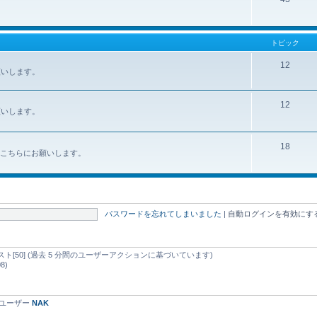
トピック
12
お願いします。
12
お願いします。
18
みはこちらにお願いします。
パスワードを忘れてしまいました
|
自動ログインを有効にす
d ゲスト[50] (過去 5 分間のユーザーアクションに基づいています)
8)
録ユーザー
NAK