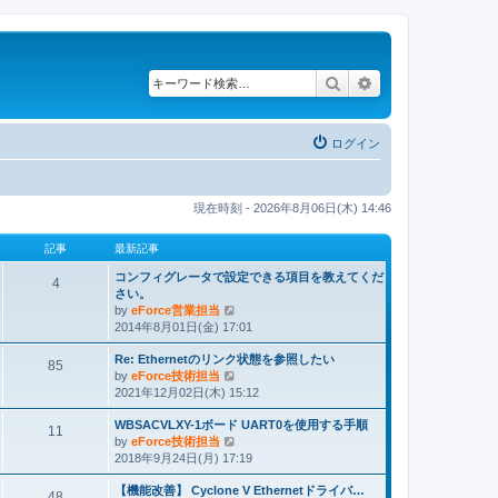
検索
詳細検索
ログイン
現在時刻 - 2026年8月06日(木) 14:46
記事
最新記事
コンフィグレータで設定できる項目を教えてくだ
4
さい。
by
eForce営業担当
最
2014年8月01日(金) 17:01
新
記
Re: Ethernetのリンク状態を参照したい
事
85
by
eForce技術担当
最
2021年12月02日(木) 15:12
新
記
WBSACVLXY-1ボード UART0を使用する手順
事
11
by
eForce技術担当
最
2018年9月24日(月) 17:19
新
記
【機能改善】 Cyclone V Ethernetドライバ…
事
48