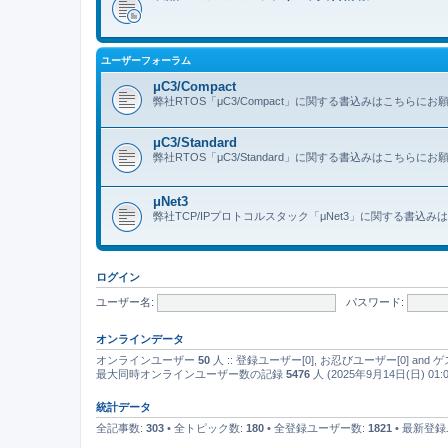
ユーザーフォーラム
μC3/Compact
弊社RTOS「μC3/Compact」に関する書込みはこちらに
μC3/Standard
弊社RTOS「μC3/Standard」に関する書込みはこちらに
μNet3
弊社TCP/IPプロトコルスタック「μNet3」に関する書込
ログイン
ユーザー名:
パスワード:
オンラインデータ
オンラインユーザー
50
人 :: 登録ユーザー[0], お忍びユーザー[0] an
最大同時オンラインユーザー数の記録
5476
人 (2025年9月14日(日) 01:0
統計データ
全記事数:
303
• 全トピック数:
180
• 全登録ユーザー数:
1821
• 最新登