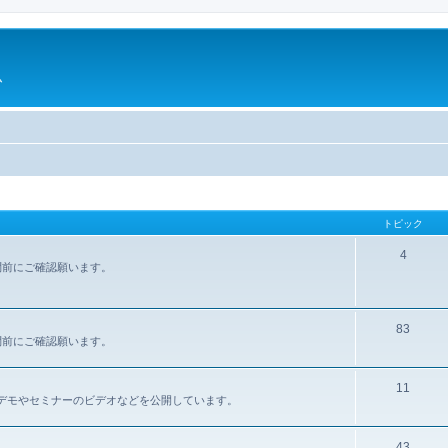
ム
トピック
4
問前にご確認願います。
83
問前にご確認願います。
11
報、デモやセミナーのビデオなどを公開しています。
43