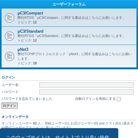
ユーザーフォーラム
μC3/Compact
弊社RTOS「μC3/Compact」に関する書込みはこちらにお願いします。
トピック:
12
μC3/Standard
弊社RTOS「μC3/Standard」に関する書込みはこちらにお願いします。
トピック:
12
μNet3
弊社TCP/IPプロトコルスタック「μNet3」に関する書込みはこちらにお願い
します。
トピック:
18
ログイン
ユーザー名:
パスワード:
パスワードを忘れてしまいました
自動ログインを有効にする
オンラインデータ
オンラインユーザー
62
人 :: 登録ユーザー[1], お忍びユーザー[0] and ゲスト[61] (過去 5
分間のユーザーアクションに基づいています)
最大同時オンラインユーザー数の記録
5476
人 (2025年9月14日(日) 01:08)
このウェブサイトは、サイト上でより良い操作