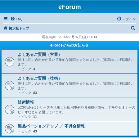
eForum
FAQ
ログイン
検
掲示板トップ
索
現在時刻 - 2026年8月07日(金) 14:14
eForceからのお知らせ
よくあるご質問（営業）
弊社に問い合わせが多い営業的な質問をまとめました。質問前にご確認願い
ます。
トピック:
4
よくあるご質問（技術）
弊社に問い合わせが多い技術的な質問をまとめました。質問前にご確認願い
ます。
トピック:
83
技術情報
μC3やμNet3シリーズを活用した応用事例や各種技術情報、デモやセミナーの
ビデオなどを公開しています。
トピック:
11
製品バージョンアップ ／ 不具合情報
トピック:
43