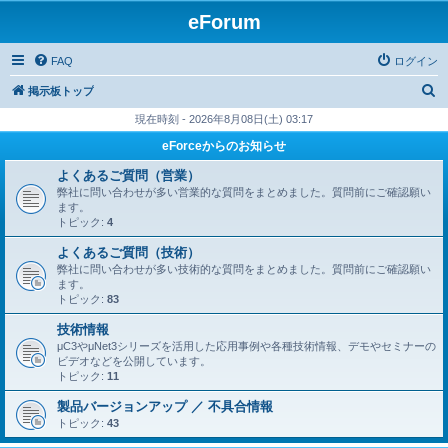
eForum
FAQ
ログイン
検
掲示板トップ
索
現在時刻 - 2026年8月08日(土) 03:17
eForceからのお知らせ
よくあるご質問（営業）
弊社に問い合わせが多い営業的な質問をまとめました。質問前にご確認願い
ます。
トピック:
4
よくあるご質問（技術）
弊社に問い合わせが多い技術的な質問をまとめました。質問前にご確認願い
ます。
トピック:
83
技術情報
μC3やμNet3シリーズを活用した応用事例や各種技術情報、デモやセミナーの
ビデオなどを公開しています。
トピック:
11
製品バージョンアップ ／ 不具合情報
トピック:
43