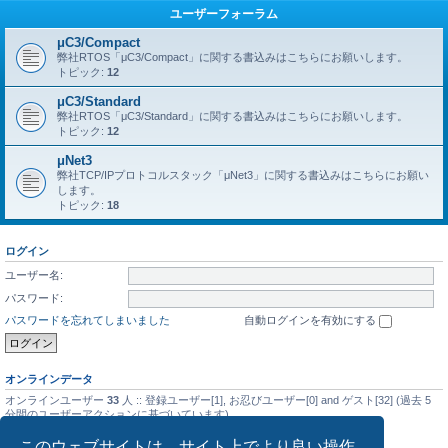
ユーザーフォーラム
μC3/Compact
弊社RTOS「μC3/Compact」に関する書込みはこちらにお願いします。
トピック:
12
μC3/Standard
弊社RTOS「μC3/Standard」に関する書込みはこちらにお願いします。
トピック:
12
μNet3
弊社TCP/IPプロトコルスタック「μNet3」に関する書込みはこちらにお願い
します。
トピック:
18
ログイン
ユーザー名:
パスワード:
パスワードを忘れてしまいました
自動ログインを有効にする
オンラインデータ
オンラインユーザー
33
人 :: 登録ユーザー[1], お忍びユーザー[0] and ゲスト[32] (過去 5
分間のユーザーアクションに基づいています)
最大同時オンラインユーザー数の記録
5476
人 (2025年9月14日(日) 01:08)
このウェブサイトは、サイト上でより良い操作