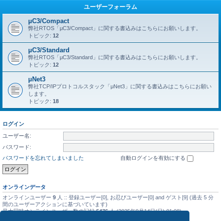
ユーザーフォーラム
μC3/Compact
弊社RTOS「μC3/Compact」に関する書込みはこちらにお願いします。
トピック:
12
μC3/Standard
弊社RTOS「μC3/Standard」に関する書込みはこちらにお願いします。
トピック:
12
μNet3
弊社TCP/IPプロトコルスタック「μNet3」に関する書込みはこちらにお願い
します。
トピック:
18
ログイン
ユーザー名:
パスワード:
パスワードを忘れてしまいました
自動ログインを有効にする
オンラインデータ
オンラインユーザー
9
人 :: 登録ユーザー[0], お忍びユーザー[0] and ゲスト[9] (過去 5 分
間のユーザーアクションに基づいています)
最大同時オンラインユーザー数の記録
5476
人 (2025年9月14日(日) 01:08)