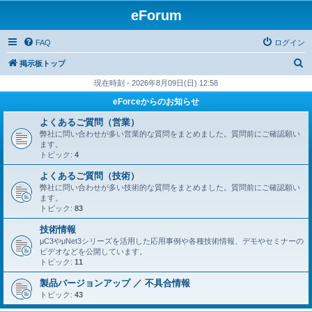
eForum
FAQ
ログイン
検
掲示板トップ
索
現在時刻 - 2026年8月09日(日) 12:58
eForceからのお知らせ
よくあるご質問（営業）
弊社に問い合わせが多い営業的な質問をまとめました。質問前にご確認願い
ます。
トピック:
4
よくあるご質問（技術）
弊社に問い合わせが多い技術的な質問をまとめました。質問前にご確認願い
ます。
トピック:
83
技術情報
μC3やμNet3シリーズを活用した応用事例や各種技術情報、デモやセミナーの
ビデオなどを公開しています。
トピック:
11
製品バージョンアップ ／ 不具合情報
トピック:
43