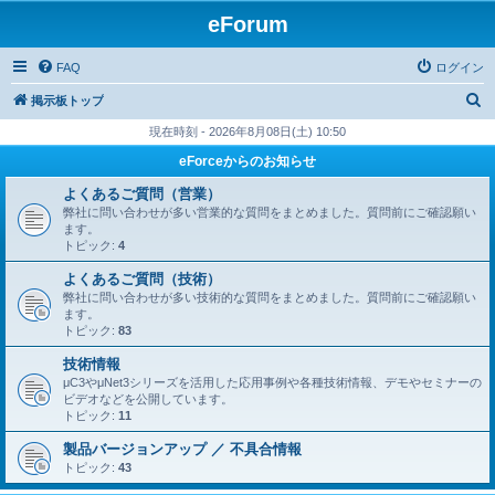
eForum
FAQ
ログイン
検
掲示板トップ
索
現在時刻 - 2026年8月08日(土) 10:50
eForceからのお知らせ
よくあるご質問（営業）
弊社に問い合わせが多い営業的な質問をまとめました。質問前にご確認願い
ます。
トピック:
4
よくあるご質問（技術）
弊社に問い合わせが多い技術的な質問をまとめました。質問前にご確認願い
ます。
トピック:
83
技術情報
μC3やμNet3シリーズを活用した応用事例や各種技術情報、デモやセミナーの
ビデオなどを公開しています。
トピック:
11
製品バージョンアップ ／ 不具合情報
トピック:
43