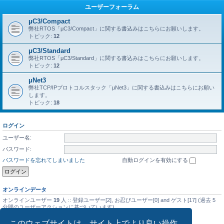
ユーザーフォーラム
μC3/Compact
弊社RTOS「μC3/Compact」に関する書込みはこちらにお願いします。
トピック:
12
μC3/Standard
弊社RTOS「μC3/Standard」に関する書込みはこちらにお願いします。
トピック:
12
μNet3
弊社TCP/IPプロトコルスタック「μNet3」に関する書込みはこちらにお願い
します。
トピック:
18
ログイン
ユーザー名:
パスワード:
パスワードを忘れてしまいました
自動ログインを有効にする
オンラインデータ
オンラインユーザー
19
人 :: 登録ユーザー[2], お忍びユーザー[0] and ゲスト[17] (過去 5
分間のユーザーアクションに基づいています)
最大同時オンラインユーザー数の記録
5476
人 (2025年9月14日(日) 01:08)
このウェブサイトは、サイト上でより良い操作